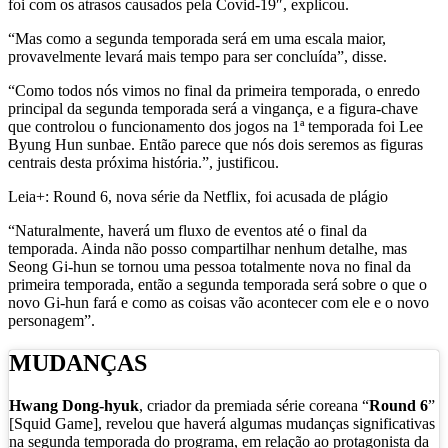
foi com os atrasos causados ​​pela Covid-19″, explicou.
“Mas como a segunda temporada será em uma escala maior,
provavelmente levará mais tempo para ser concluída”, disse.
“Como todos nós vimos no final da primeira temporada, o enredo
principal da segunda temporada será a vingança, e a figura-chave
que controlou o funcionamento dos jogos na 1ª temporada foi Lee
Byung Hun sunbae. Então parece que nós dois seremos as figuras
centrais desta próxima história.”, justificou.
Leia+: Round 6, nova série da Netflix, foi acusada de plágio
“Naturalmente, haverá um fluxo de eventos até o final da
temporada. Ainda não posso compartilhar nenhum detalhe, mas
Seong Gi-hun se tornou uma pessoa totalmente nova no final da
primeira temporada, então a segunda temporada será sobre o que o
novo Gi-hun fará e como as coisas vão acontecer com ele e o novo
personagem”.
MUDANÇAS
Hwang Dong-hyuk
, criador da premiada série coreana “
Round 6
”
[Squid Game], revelou que haverá algumas mudanças significativas
na segunda temporada do programa, em relação ao protagonista da