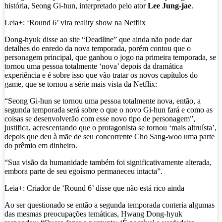
história, Seong Gi-hun, interpretado pelo ator
Lee Jung-jae
.
Leia+: ‘Round 6’ vira reality show na Netflix
Dong-hyuk disse ao site “Deadline” que ainda não pode dar
detalhes do enredo da nova temporada, porém contou que o
personagem principal, que ganhou o jogo na primeira temporada, se
tornou uma pessoa totalmente ‘nova’ depois da dramática
experiência e é sobre isso que vão tratar os novos capítulos do
game, que se tornou a série mais vista da Netflix:
“Seong Gi-hun se tornou uma pessoa totalmente nova, então, a
segunda temporada será sobre o que o novo Gi-hun fará e como as
coisas se desenvolverão com esse novo tipo de personagem”,
justifica, acrescentando que o protagonista se tornou ‘mais altruísta’,
depois que deu à mãe de seu concorrente Cho Sang-woo uma parte
do prêmio em dinheiro.
“Sua visão da humanidade também foi significativamente alterada,
embora parte de seu egoísmo permaneceu intacta”.
Leia+: Criador de ‘Round 6’ disse que não está rico ainda
Ao ser questionado se então a segunda temporada conteria algumas
das mesmas preocupações temáticas, Hwang Dong-hyuk