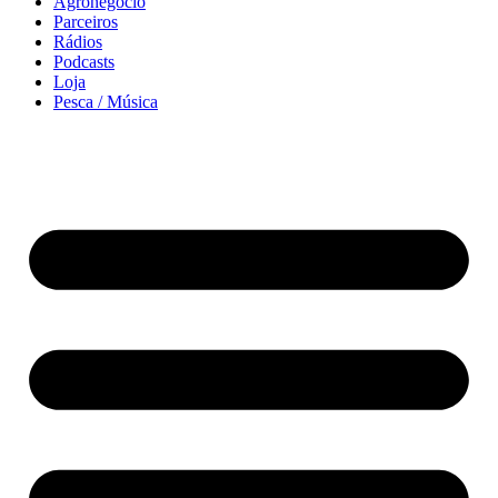
Agronegócio
Parceiros
Rádios
Podcasts
Loja
Pesca / Música