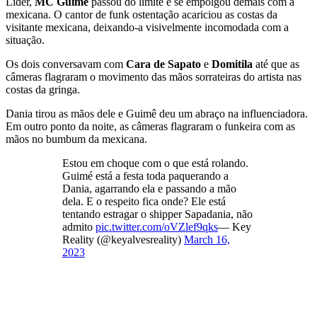
Líder,
MC Guimê
passou do limite e se empolgou demais com a
mexicana. O cantor de funk ostentação acariciou as costas da
visitante mexicana, deixando-a visivelmente incomodada com a
situação.
Os dois conversavam com
Cara de Sapato
e
Domitila
até que as
câmeras flagraram o movimento das mãos sorrateiras do artista nas
costas da gringa.
Dania tirou as mãos dele e Guimê deu um abraço na influenciadora.
Em outro ponto da noite, as câmeras flagraram o funkeira com as
mãos no bumbum da mexicana.
Estou em choque com o que está rolando.
Guimé está a festa toda paquerando a
Dania, agarrando ela e passando a mão
dela. E o respeito fica onde? Ele está
tentando estragar o shipper Sapadania, não
admito
pic.twitter.com/oVZlef9qks
— Key
Reality (@keyalvesreality)
March 16,
2023