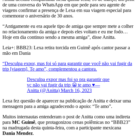
de uma conversa do WhatsApp em que pede para seu agente de
viagens confirmar a presença de Lexa em sua viagem especial para
comemorar o aniversário de 30 anos.
“Antigamente eu era aquele tipo de amiga que sempre mete a colher
no relacionamento da amiga e depois eles voltam e eu me fodo…
Hoje em dia continuo sendo a mesma amiga”, disse Anitta.
Leia+: BBB23: Lexa retira torcida em Guimê após cantor passar a
mão em Dania
“Desculpa expor, mas foi só para garantir que você não vai fugir da
trip [viagem]. Te amo”, complementou a cantora.
Desculpa expor mas foi so pra garantir que
vc não vai fugir da trip 😬 te amo ♥️—
Anitta (@Anitta)
March 16, 2023
Lexa fez questão de aparecer na publicação de Anitta e deixar uma
mensagem para a amiga agradecendo o apoio: “Te amo”.
Muitos internautas entenderam o post de Anitta como uma indireta
para
MC Guimê
, que protagonizou cenas polêmicas no “BBB23”
na madrugada desta quinta-feira, com a participante mexicana
Dania Mendez
.