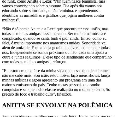
do funk, como
Anitta
e
Lexa
: “Ninguém nasce feminista, mas
vamos conversando sobre o assunto. Dia após dia vamos nos
educando sobre sororidade, união feminina, e aprendemos a
identificar as armadilhas e gatilhos que jogam mulheres contra
mulheres”.
“Não é só com a Anitta e a Lexa que procuro ter essa união, mas
todas as minhas amigas nesse mercado. Ser mulher na música é
complicado, quando se canta funk é pior ainda. Então, como eu
falei, é muito importante nos mantermos unidas. Sonoridade vai
além de amizade. É uma ideia geral que deveria contemplar todas
nós. Independente se somos próximas ou não, cada uma ajuda a
outra e juntas seguimos. É esse tipo de sentimento que compartilho
com todas as minhas amigas”, reforçou.
“Eu estou em uma fase da minha vida onde esse tipo de cobrança
não me cabe mais. Sou mãe, estou noiva, faço meus shows, lanço
minhas músicas e agora apresento um programa em uma das
maiores emissoras do país. Tenho metas pessoais que sonho
conquistar e sei que todas elas se realizarão no momento certo. Só
preciso de foco e trabalho duro”, finalizou.
ANITTA SE ENVOLVE NA POLÊMICA
Anitta
decidiu compartilhar nesta quinta-feira, 16 de março, um print