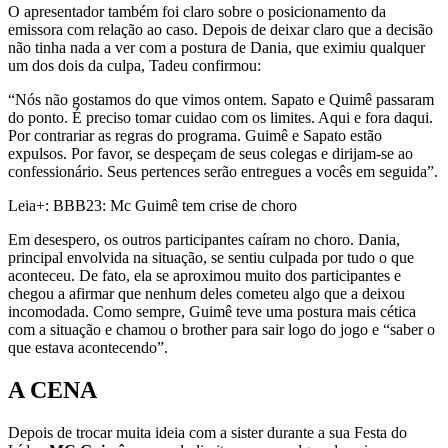
O apresentador também foi claro sobre o posicionamento da
emissora com relação ao caso. Depois de deixar claro que a decisão
não tinha nada a ver com a postura de Dania, que eximiu qualquer
um dos dois da culpa, Tadeu confirmou:
“Nós não gostamos do que vimos ontem. Sapato e Quimê passaram
do ponto. É preciso tomar cuidao com os limites. Aqui e fora daqui.
Por contrariar as regras do programa. Guimê e Sapato estão
expulsos. Por favor, se despeçam de seus colegas e dirijam-se ao
confessionário. Seus pertences serão entregues a vocês em seguida”.
Leia+: BBB23: Mc Guimê tem crise de choro
Em desespero, os outros participantes caíram no choro. Dania,
principal envolvida na situação, se sentiu culpada por tudo o que
aconteceu. De fato, ela se aproximou muito dos participantes e
chegou a afirmar que nenhum deles cometeu algo que a deixou
incomodada. Como sempre, Guimê teve uma postura mais cética
com a situação e chamou o brother para sair logo do jogo e “saber o
que estava acontecendo”.
A CENA
Depois de trocar muita ideia com a sister durante a sua Festa do