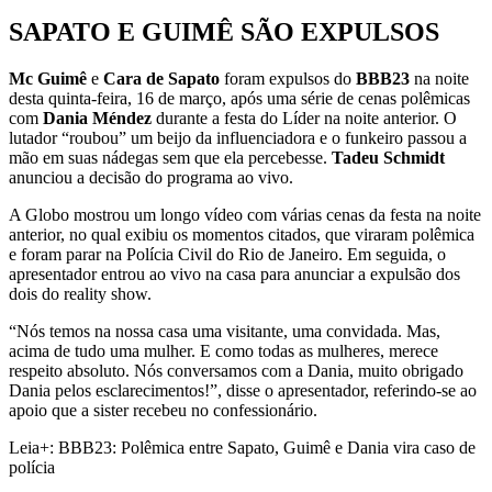
SAPATO E GUIMÊ SÃO EXPULSOS
Mc Guimê
e
Cara de Sapato
foram expulsos do
BBB23
na noite
desta quinta-feira, 16 de março, após uma série de cenas polêmicas
com
Dania Méndez
durante a festa do Líder na noite anterior. O
lutador “roubou” um beijo da influenciadora e o funkeiro passou a
mão em suas nádegas sem que ela percebesse.
Tadeu Schmidt
anunciou a decisão do programa ao vivo.
A Globo mostrou um longo vídeo com várias cenas da festa na noite
anterior, no qual exibiu os momentos citados, que viraram polêmica
e foram parar na Polícia Civil do Rio de Janeiro. Em seguida, o
apresentador entrou ao vivo na casa para anunciar a expulsão dos
dois do reality show.
“Nós temos na nossa casa uma visitante, uma convidada. Mas,
acima de tudo uma mulher. E como todas as mulheres, merece
respeito absoluto. Nós conversamos com a Dania, muito obrigado
Dania pelos esclarecimentos!”, disse o apresentador, referindo-se ao
apoio que a sister recebeu no confessionário.
Leia+: BBB23: Polêmica entre Sapato, Guimê e Dania vira caso de
polícia