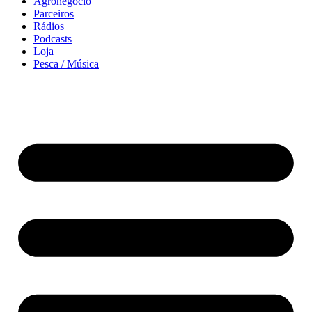
Agronegócio
Parceiros
Rádios
Podcasts
Loja
Pesca / Música