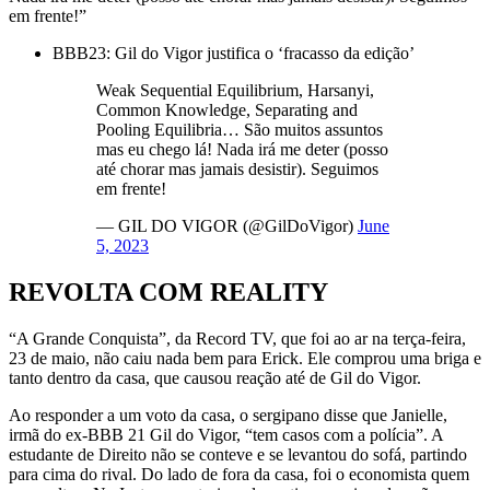
em frente!”
BBB23: Gil do Vigor justifica o ‘fracasso da edição’
Weak Sequential Equilibrium, Harsanyi,
Common Knowledge, Separating and
Pooling Equilibria… São muitos assuntos
mas eu chego lá! Nada irá me deter (posso
até chorar mas jamais desistir). Seguimos
em frente!
— GIL DO VIGOR (@GilDoVigor)
June
5, 2023
REVOLTA COM REALITY
“A Grande Conquista”, da Record TV, que foi ao ar na terça-feira,
23 de maio, não caiu nada bem para Erick. Ele comprou uma briga e
tanto dentro da casa, que causou reação até de Gil do Vigor.
Ao responder a um voto da casa, o sergipano disse que Janielle,
irmã do ex-BBB 21 Gil do Vigor, “tem casos com a polícia”. A
estudante de Direito não se conteve e se levantou do sofá, partindo
para cima do rival. Do lado de fora da casa, foi o economista quem