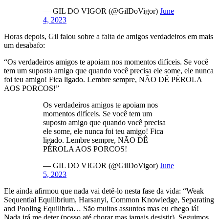
— GIL DO VIGOR (@GilDoVigor)
June
4, 2023
Horas depois, Gil falou sobre a falta de amigos verdadeiros em mais
um desabafo:
“Os verdadeiros amigos te apoiam nos momentos difíceis. Se você
tem um suposto amigo que quando você precisa ele some, ele nunca
foi teu amigo! Fica ligado. Lembre sempre, NÃO DÊ PÉROLA
AOS PORCOS!”
Os verdadeiros amigos te apoiam nos
momentos difíceis. Se você tem um
suposto amigo que quando você precisa
ele some, ele nunca foi teu amigo! Fica
ligado. Lembre sempre, NÃO DÊ
PÉROLA AOS PORCOS!
— GIL DO VIGOR (@GilDoVigor)
June
5, 2023
Ele ainda afirmou que nada vai detê-lo nesta fase da vida: “Weak
Sequential Equilibrium, Harsanyi, Common Knowledge, Separating
and Pooling Equilibria… São muitos assuntos mas eu chego lá!
Nada irá me deter (posso até chorar mas jamais desistir). Seguimos