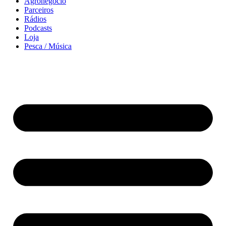
Agronegócio
Parceiros
Rádios
Podcasts
Loja
Pesca / Música