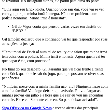
se revoltou. No Instagram stories, ele partiu para cima do peão:
“Olha aqui seu Erick idiota. Quando você sair daí, você vai se ver
comigo, porque minha irmã é íntegra. Não tem problema com
polícia nenhuma. Minha irmã é honesta!”.
Gil do Vigor conta que pensou várias vezes em desistir do
‘BBB21’
Gil também declarou que o confinado vai ter que responder por suas
acusações na justiça:
“Tem um tal de Erick aí num tal de reality que falou que minha irmã
tem coisa com a polícia. Minha irmã é honesta. Agora quem vai ter
que pagar é ele, com processo”.
No final do seu desabafo, Gil garantiu que vai ficar frente a frente
com Erick quando ele sair do jogo, para que possam resolver suas
pendências.
“Ninguém mexe com a minha família não, viu? Ninguém mexe com
a minha família! Vou logo deixar aqui avisado. Eu vou largar as
minhas provas em julho e a hora que ele sair eu vou me encontrar
com ele. Ele e eu. Somente ele e eu. Só para deixar avisado!”.
Siga
OFuxico
no
Google News
e receba alertas das principais