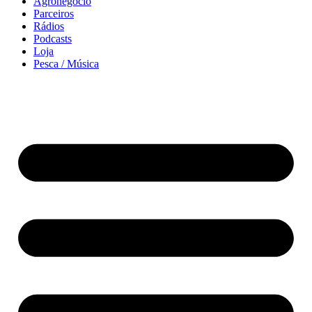
Agronegócio
Parceiros
Rádios
Podcasts
Loja
Pesca / Música