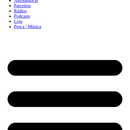
Agronegócio
Parceiros
Rádios
Podcasts
Loja
Pesca / Música