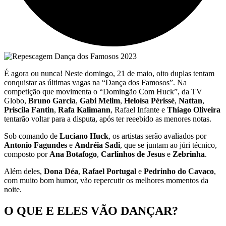
É agora ou nunca! Neste domingo, 21 de maio, oito duplas tentam
conquistar as últimas vagas na “Dança dos Famosos”. Na
competição que movimenta o “Domingão Com Huck”, da TV
Globo,
Bruno Garcia
,
Gabi Melim
,
Heloísa Périssé
,
Nattan
,
Priscila Fantin
,
Rafa Kalimann
, Rafael Infante e
Thiago Oliveira
tentarão voltar para a disputa, após ter reeebido as menores notas.
Sob comando de
Luciano Huck
, os artistas serão avaliados por
Antonio Fagundes
e
Andréia Sadi
, que se juntam ao júri técnico,
composto por
Ana Botafogo
,
Carlinhos de Jesus
e
Zebrinha
.
Além deles,
Dona Déa
,
Rafael Portugal
e
Pedrinho do Cavaco
,
com muito bom humor, vão repercutir os melhores momentos da
noite.
O QUE E ELES VÃO DANÇAR?