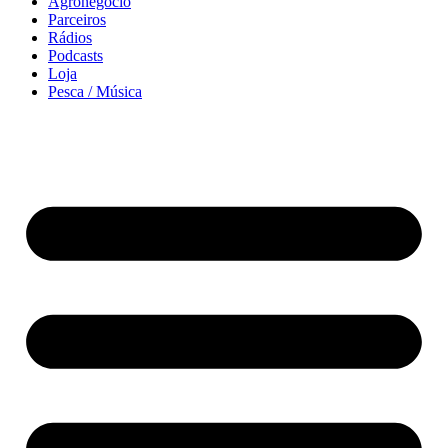
Agronegócio
Parceiros
Rádios
Podcasts
Loja
Pesca / Música