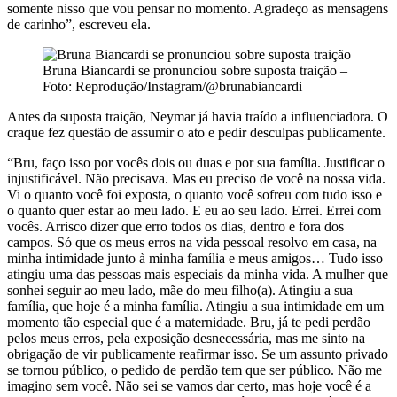
somente nisso que vou pensar no momento. Agradeço as mensagens
de carinho”, escreveu ela.
Bruna Biancardi se pronunciou sobre suposta traição –
Foto: Reprodução/Instagram/@brunabiancardi
Antes da suposta traição, Neymar já havia traído a influenciadora. O
craque fez questão de assumir o ato e pedir desculpas publicamente.
“Bru, faço isso por vocês dois ou duas e por sua família. Justificar o
injustificável. Não precisava. Mas eu preciso de você na nossa vida.
Vi o quanto você foi exposta, o quanto você sofreu com tudo isso e
o quanto quer estar ao meu lado. E eu ao seu lado. Errei. Errei com
vocês. Arrisco dizer que erro todos os dias, dentro e fora dos
campos. Só que os meus erros na vida pessoal resolvo em casa, na
minha intimidade junto à minha família e meus amigos… Tudo isso
atingiu uma das pessoas mais especiais da minha vida. A mulher que
sonhei seguir ao meu lado, mãe do meu filho(a). Atingiu a sua
família, que hoje é a minha família. Atingiu a sua intimidade em um
momento tão especial que é a maternidade. Bru, já te pedi perdão
pelos meus erros, pela exposição desnecessária, mas me sinto na
obrigação de vir publicamente reafirmar isso. Se um assunto privado
se tornou público, o pedido de perdão tem que ser público. Não me
imagino sem você. Não sei se vamos dar certo, mas hoje você é a