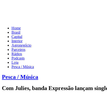
Home
Brasil
Capital
Interior
Agronegócio
Parceiros
Rádios
Podcasts
Loja
Pesca / Música
Pesca / Música
Com Julies, banda Expressão lançam singl