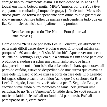
comigo não foi exatamente assim. Eu toco desde os 15 anos e já
toquei em muito boteco, muita ‘MPB’: ‘música por breja’. Já tive
equipamento roubado, já toquei de graça, já fiz de tudo. Meus três
discos gravei de forma independente com dinheiro que guardei de
show mesmo. Sempre trilhei de maneira independente tudo que eu
fiz. Sem ‘mãetrocínio’, sem ‘paitrocínio’”, pontuou.
Beto Lee no palco do The Noite – Foto (Lourival
Ribeiro/SBT)
Com o show “Rita Lee por Beto Lee In Concert”, ele afirmou: “a
parte mais difícil desse show é bolar o repertório, qual música sai,
porque são 60 anos de profissão. Muito hit”. Após rever uma cena
de Rita no Domingo Legal em que a cantora faz um apelo para que
o público a ajudasse a achar um cachorrinho seu que havia
desaparecido, conta: “um belo dia o Leandro Lehart, que morava ali
perto do estúdio, estava se despedindo de uma turma que estava na
casa dele. E, nisso, o Mike cruza a porta da casa dele. E o Leandro
foi sagaz, olhou o cachorro e falou ‘acho que é o cachorro da Rita
Lee’. Obrigado, Leandro, você salvou a pele”. Segundo Beto, o
cãozinho teve ainda outro momento de fama: “ele gravou uma
participação no ‘Erva Venenosa’. O latido dele. Se você escutar a
música o latido dele está ali no fundo, dá para ouvir. Está ali a
participação dele, eternizada”.