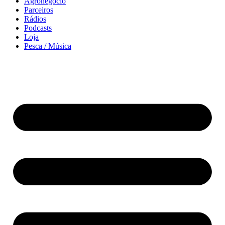
Agronegócio
Parceiros
Rádios
Podcasts
Loja
Pesca / Música