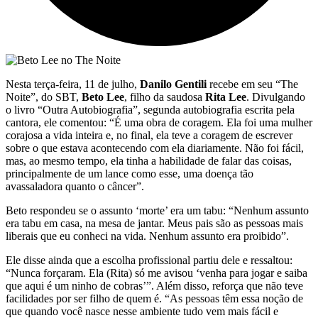
Nesta terça-feira, 11 de julho,
Danilo Gentili
recebe em seu “The
Noite”, do SBT,
Beto Lee
, filho da saudosa
Rita Lee
. Divulgando
o livro “Outra Autobiografia”, segunda autobiografia escrita pela
cantora, ele comentou: “É uma obra de coragem. Ela foi uma mulher
corajosa a vida inteira e, no final, ela teve a coragem de escrever
sobre o que estava acontecendo com ela diariamente. Não foi fácil,
mas, ao mesmo tempo, ela tinha a habilidade de falar das coisas,
principalmente de um lance como esse, uma doença tão
avassaladora quanto o câncer”.
Beto respondeu se o assunto ‘morte’ era um tabu: “Nenhum assunto
era tabu em casa, na mesa de jantar. Meus pais são as pessoas mais
liberais que eu conheci na vida. Nenhum assunto era proibido”.
Ele disse ainda que a escolha profissional partiu dele e ressaltou:
“Nunca forçaram. Ela (Rita) só me avisou ‘venha para jogar e saiba
que aqui é um ninho de cobras’”. Além disso, reforça que não teve
facilidades por ser filho de quem é. “As pessoas têm essa noção de
que quando você nasce nesse ambiente tudo vem mais fácil e