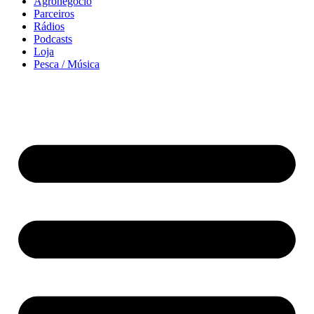
Agronegócio
Parceiros
Rádios
Podcasts
Loja
Pesca / Música