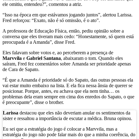
ele omitiu, entendeu?”, comentou a atriz.
“Isso na época em que estávamos jogando juntos”, alertou Larissa.
Fred reforçou: “Exato, não é só omissão, é o ato”.
A professora de Educação Física, então, pediu opinião sobre a
conversa que eles tiveram mais cedo: “Honestamente, só quem está
preocupada é a Amanda”, disse Fred.
Eles falavam sobre votos e, ao perceberem a presença de
Marvvila
e
Gabriel Santana
, abaixaram o tom. Quando eles
saíram, Fred fez comentários sobre Amanda ser prioridade apenas
de Cara de Sapato.
“É que a Amanda é prioridade só do Sapato, das outras pessoas ela
vai estar muito embaixo na lista. E ela fica nessa ânsia de querer se
posicionar. Porque, antes, eu achava que ela nem tinha… os
problemas dela eram sempre em cima dos enredos do Sapato, o que
é preocupante”, disse o brother.
Larissa
destacou que eles não deveriam anular os sentimentos da
sister e ressaltou a importância de escutar a médica. Bruna opinou.
Eu sei que a estratégia do jogo é colocar a Marvvila, mas a
estratégia do jogo não pode falar mais do que a minha coerência, do