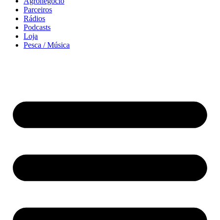
Agronegócio
Parceiros
Rádios
Podcasts
Loja
Pesca / Música