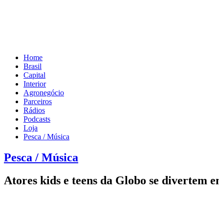
Home
Brasil
Capital
Interior
Agronegócio
Parceiros
Rádios
Podcasts
Loja
Pesca / Música
Pesca / Música
Atores kids e teens da Globo se divertem e