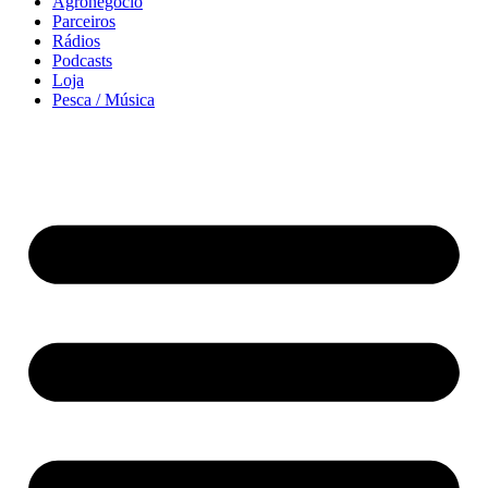
Agronegócio
Parceiros
Rádios
Podcasts
Loja
Pesca / Música