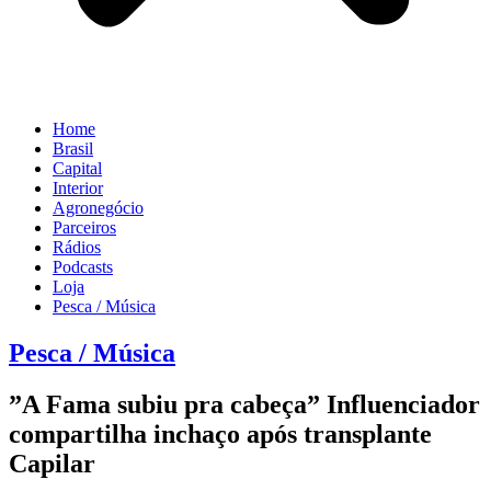
Home
Brasil
Capital
Interior
Agronegócio
Parceiros
Rádios
Podcasts
Loja
Pesca / Música
Pesca / Música
”A Fama subiu pra cabeça” Influenciador
compartilha inchaço após transplante
Capilar