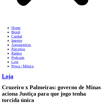
Home
Brasil
Capital
Interior
Agronegócio
Parceiros
Rádios
Podcasts
Loja
Pesca / Música
Loja
Cruzeiro x Palmeiras: governo de Minas
aciona Justiça para que jogo tenha
torcida única