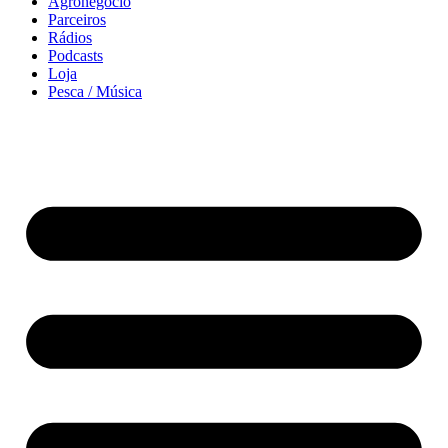
Agronegócio
Parceiros
Rádios
Podcasts
Loja
Pesca / Música