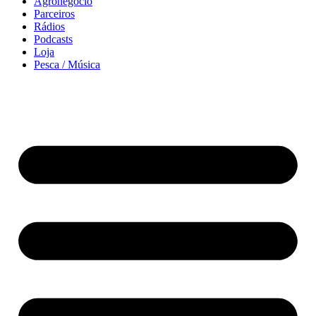
Agronegócio
Parceiros
Rádios
Podcasts
Loja
Pesca / Música