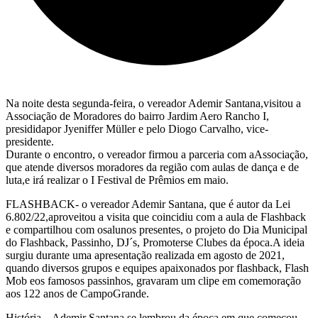
Na noite desta segunda-feira, o vereador Ademir Santana,visitou a
Associação de Moradores do bairro Jardim Aero Rancho I,
presididapor Jyeniffer Müller e pelo Diogo Carvalho, vice-
presidente.
Durante o encontro, o vereador firmou a parceria com aAssociação,
que atende diversos moradores da região com aulas de dança e de
luta,e irá realizar o I Festival de Prêmios em maio.
FLASHBACK- o vereador Ademir Santana, que é autor da Lei
6.802/22,aproveitou a visita que coincidiu com a aula de Flashback
e compartilhou com osalunos presentes, o projeto do Dia Municipal
do Flashback, Passinho, DJ´s, Promoterse Clubes da época.A ideia
surgiu durante uma apresentação realizada em agosto de 2021,
quando diversos grupos e equipes apaixonados por flashback, Flash
Mob eos famosos passinhos, gravaram um clipe em comemoração
aos 122 anos de CampoGrande.
História – Ademir Santana se lembrou da época em que começou