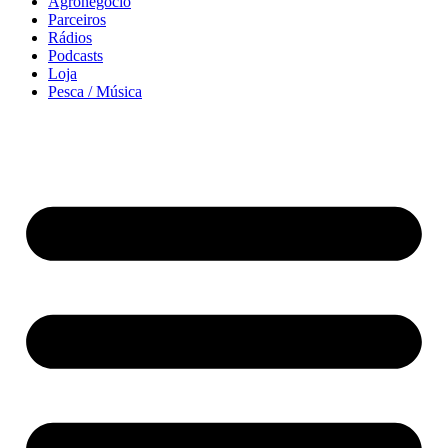
Agronegócio
Parceiros
Rádios
Podcasts
Loja
Pesca / Música