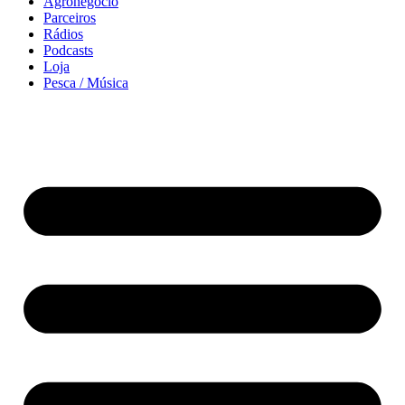
Agronegócio
Parceiros
Rádios
Podcasts
Loja
Pesca / Música