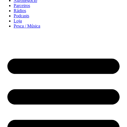
Agronegócio
Parceiros
Rádios
Podcasts
Loja
Pesca / Música