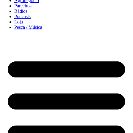
Agronegócio
Parceiros
Rádios
Podcasts
Loja
Pesca / Música