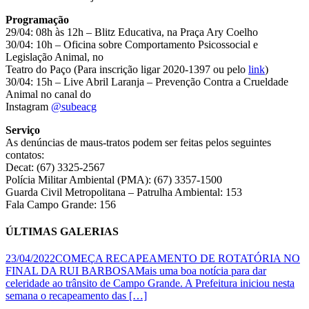
Programação
29/04: 08h às 12h – Blitz Educativa, na Praça Ary Coelho
30/04: 10h – Oficina sobre Comportamento Psicossocial e
Legislação Animal, no
Teatro do Paço (Para inscrição ligar 2020-1397 ou pelo
link
)
30/04: 15h – Live Abril Laranja – Prevenção Contra a Crueldade
Animal no canal do
Instagram
@subeacg
Serviço
As denúncias de maus-tratos podem ser feitas pelos seguintes
contatos:
Decat: (67) 3325-2567
Polícia Militar Ambiental (PMA): (67) 3357-1500
Guarda Civil Metropolitana – Patrulha Ambiental: 153
Fala Campo Grande: 156
ÚLTIMAS
GALERIAS
23/04/2022COMEÇA RECAPEAMENTO DE ROTATÓRIA NO
FINAL DA RUI BARBOSAMais uma boa notícia para dar
celeridade ao trânsito de Campo Grande. A Prefeitura iniciou nesta
semana o recapeamento das […]