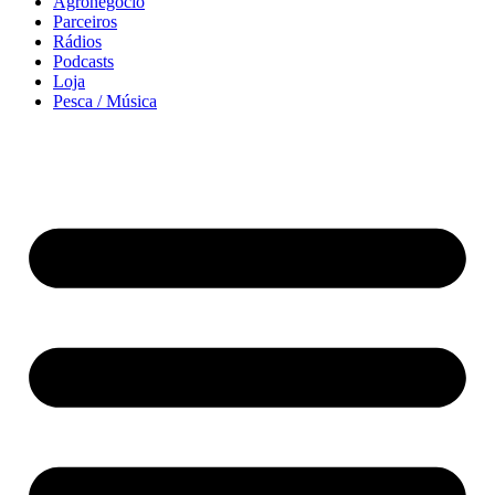
Agronegócio
Parceiros
Rádios
Podcasts
Loja
Pesca / Música