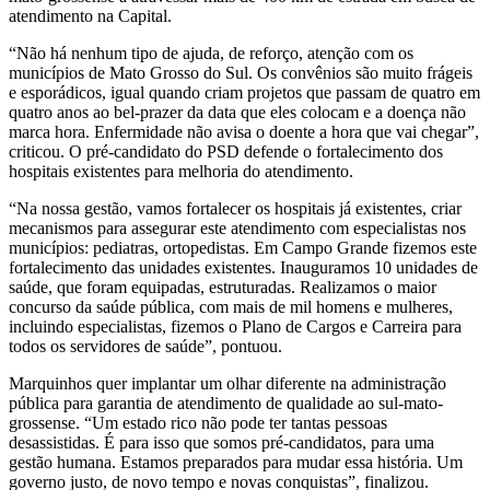
atendimento na Capital.
“Não há nenhum tipo de ajuda, de reforço, atenção com os
municípios de Mato Grosso do Sul. Os convênios são muito frágeis
e esporádicos, igual quando criam projetos que passam de quatro em
quatro anos ao bel-prazer da data que eles colocam e a doença não
marca hora. Enfermidade não avisa o doente a hora que vai chegar”,
criticou. O pré-candidato do PSD defende o fortalecimento dos
hospitais existentes para melhoria do atendimento.
“Na nossa gestão, vamos fortalecer os hospitais já existentes, criar
mecanismos para assegurar este atendimento com especialistas nos
municípios: pediatras, ortopedistas. Em Campo Grande fizemos este
fortalecimento das unidades existentes. Inauguramos 10 unidades de
saúde, que foram equipadas, estruturadas. Realizamos o maior
concurso da saúde pública, com mais de mil homens e mulheres,
incluindo especialistas, fizemos o Plano de Cargos e Carreira para
todos os servidores de saúde”, pontuou.
Marquinhos quer implantar um olhar diferente na administração
pública para garantia de atendimento de qualidade ao sul-mato-
grossense. “Um estado rico não pode ter tantas pessoas
desassistidas. É para isso que somos pré-candidatos, para uma
gestão humana. Estamos preparados para mudar essa história. Um
governo justo, de novo tempo e novas conquistas”, finalizou.