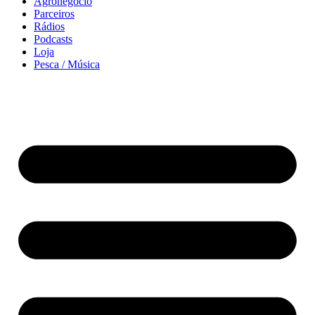
Agronegócio
Parceiros
Rádios
Podcasts
Loja
Pesca / Música