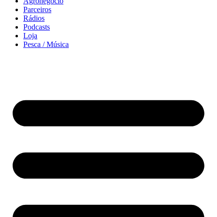
Agronegócio
Parceiros
Rádios
Podcasts
Loja
Pesca / Música