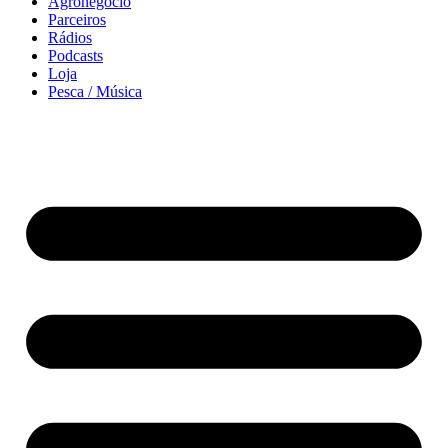
Agronegócio
Parceiros
Rádios
Podcasts
Loja
Pesca / Música