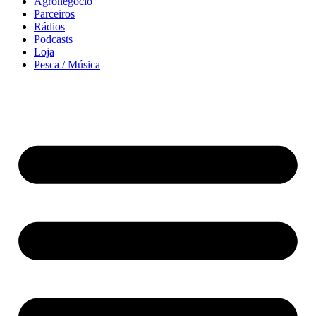
Agronegócio
Parceiros
Rádios
Podcasts
Loja
Pesca / Música