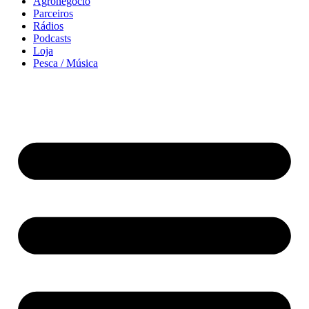
Agronegócio
Parceiros
Rádios
Podcasts
Loja
Pesca / Música