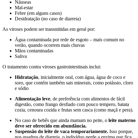
Náuseas
Mal-estar
Febre (em alguns casos)
Desidratação (no caso de diarreia)
As viroses podem ser transmitidas em geral por:
Água contaminada por rede de esgoto – mais comum no
verão, quando ocorrem mais chuvas
Mãos contaminadas
Saliva
O tratamento contra viroses gastrointestinais inclui:
Hidratação
, inicialmente oral, com água, água de coco e
soro, que contém também sais minerais, como potássio, cloro
e sódio
Alimentação leve
, de preferência com alimentos de fácil
digestão, como frango desfiado com pouco tempero, batata
cozia, cenoura cozida e frutas sem casca (como maçã e pera).
No caso de bebês que ainda mamam no peite, o
leite materno
deve ser oferecido em abundância.
Suspensão do leite de vaca temporariamente.
Isso porque,
nos quadros de diarreia, o indivíduo perde a enzima que fica