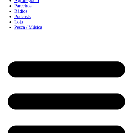
Agronegócio
Parceiros
Rádios
Podcasts
Loja
Pesca / Música