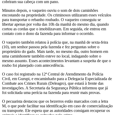
cobriram sua cabeça com um pano.
Minutos depois, o vaqueiro ouviu o som de dois caminhões
encostando na propriedade. Os criminosos utilizaram esses veículos
para transportar o rebanho roubado. O vaqueiro conseguiu se
libertar apenas por volta das 10h da manhã do mesmo dia, quando
cortou as cordas que o imobilizavam. Em seguida, ele entrou em
contato com o dono da fazenda para informar o ocorrido.
O vaqueiro também relatou à polícia que, na manhã de sexta-feira
(10), um senhor passou pela fazenda e fez perguntas sobre o
proprietário do gado. Mais tarde, no mesmo dia, outro homem em
uma caminhonete também esteve no local, indagando sobre o
mesmo assunto. Esses acontecimentos levantam a suspeita de que o
roubo foi planejado com antecedência.
O caso foi registrado na 12ª Central de Atendimento da Polícia
Civil, em Gurupi, e encaminhado para a Delegacia Especializada de
Combate aos Crimes Rurais (Deleagro), que estará à frente das
investigações. A Secretaria da Segurança Pública informou que já
foi solicitada uma perícia na fazenda para reunir mais provas.
O pecuarista destacou que os bezerros estão marcados com a letra
M, o que pode facilitar sua identificação em caso de comercialização
ou transporte. Ele espera que as autoridades consigam recuperar os