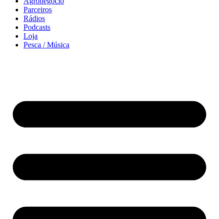
Agronegócio
Parceiros
Rádios
Podcasts
Loja
Pesca / Música