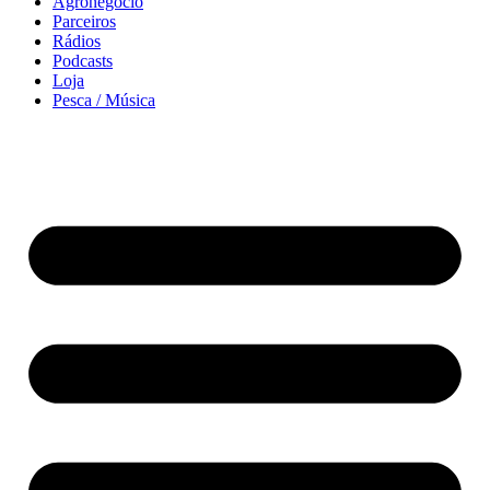
Agronegócio
Parceiros
Rádios
Podcasts
Loja
Pesca / Música