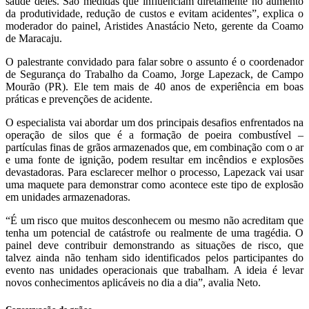
saúde deles. São medidas que influenciam diretamente no aumento
da produtividade, redução de custos e evitam acidentes”, explica o
moderador do painel, Aristides Anastácio Neto, gerente da Coamo
de Maracaju.
O palestrante convidado para falar sobre o assunto é o coordenador
de Segurança do Trabalho da Coamo, Jorge Lapezack, de Campo
Mourão (PR). Ele tem mais de 40 anos de experiência em boas
práticas e prevenções de acidente.
O especialista vai abordar um dos principais desafios enfrentados na
operação de silos que é a formação de poeira combustível –
partículas finas de grãos armazenados que, em combinação com o ar
e uma fonte de ignição, podem resultar em incêndios e explosões
devastadoras. Para esclarecer melhor o processo, Lapezack vai usar
uma maquete para demonstrar como acontece este tipo de explosão
em unidades armazenadoras.
“É um risco que muitos desconhecem ou mesmo não acreditam que
tenha um potencial de catástrofe ou realmente de uma tragédia. O
painel deve contribuir demonstrando as situações de risco, que
talvez ainda não tenham sido identificados pelos participantes do
evento nas unidades operacionais que trabalham. A ideia é levar
novos conhecimentos aplicáveis no dia a dia”, avalia Neto.