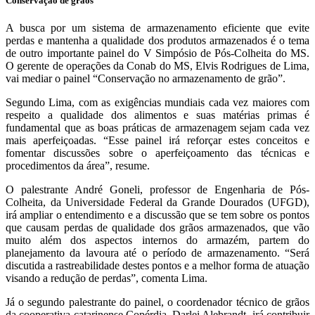
Conservação de grãos
A busca por um sistema de armazenamento eficiente que evite
perdas e mantenha a qualidade dos produtos armazenados é o tema
de outro importante painel do V Simpósio de Pós-Colheita do MS.
O gerente de operações da Conab do MS, Elvis Rodrigues de Lima,
vai mediar o painel “Conservação no armazenamento de grão”.
Segundo Lima, com as exigências mundiais cada vez maiores com
respeito a qualidade dos alimentos e suas matérias primas é
fundamental que as boas práticas de armazenagem sejam cada vez
mais aperfeiçoadas. “Esse painel irá reforçar estes conceitos e
fomentar discussões sobre o aperfeiçoamento das técnicas e
procedimentos da área”, resume.
O palestrante André Goneli, professor de Engenharia de Pós-
Colheita, da Universidade Federal da Grande Dourados (UFGD),
irá ampliar o entendimento e a discussão que se tem sobre os pontos
que causam perdas de qualidade dos grãos armazenados, que vão
muito além dos aspectos internos do armazém, partem do
planejamento da lavoura até o período de armazenamento. “Será
discutida a rastreabilidade destes pontos e a melhor forma de atuação
visando a redução de perdas”, comenta Lima.
Já o segundo palestrante do painel, o coordenador técnico de grãos
da cooperativa catarinense Copérdia, Darlei Alebrandt, irá contribuir