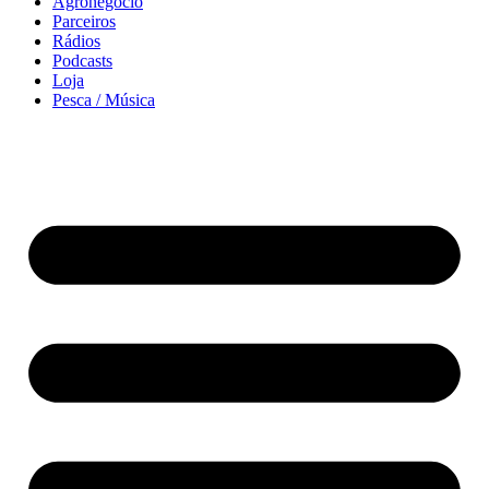
Agronegócio
Parceiros
Rádios
Podcasts
Loja
Pesca / Música