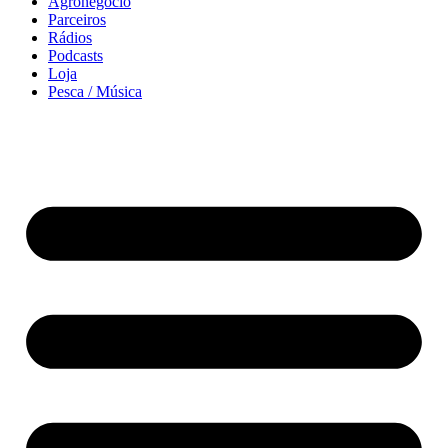
Agronegócio
Parceiros
Rádios
Podcasts
Loja
Pesca / Música