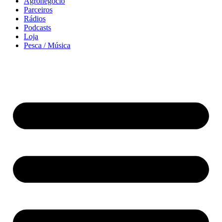
Agronegócio
Parceiros
Rádios
Podcasts
Loja
Pesca / Música