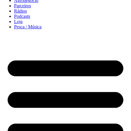
Agronegócio
Parceiros
Rádios
Podcasts
Loja
Pesca / Música