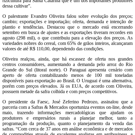
rizicultura para Santa Catarina que é um dos importantes produtores
dessa cultivar”.
O palestrante Evandro Oliveira falou sobre evolução dos preços;
cambio; exportações e importação; oferta, demanda e intenção de
plantio e tendências. Destacou que o mercado está encerrando
setembro em busca de ajustes e as exportações tiveram recordes em
agosto (298 mil), o que contribuiu para a elevação dos preços. As
variedades nobres do cereal, com 65% de grãos inteiros, alcançaram
valores de até R$ 110,00, dependendo das condições.
Oliveira realçou, ainda, que há escassez de oferta nos grandes
centros consumidores, aumentando a demanda pelo arroz do Rio
Grande do Sul (litoral norte). O Paraguai apresenta cenário com
aperto de oferta contabilizando menos de 100 mil toneladas
disponíveis para exportação ao Brasil. O Uruguai é uma alternativa,
porém com preços elevados. Já os EUA, de acordo com Oliveira,
possuem metade da safra colhida e com preços competitivos.
O presidente da Faesc, José Zeferino Pedrozo, assinalou que a
parceria com a Safras & Mercados oportuniza eventos on-line, desde
maio, trazendo informações mercadológicas que ajudam os
produtores e empresários rurais a planejar melhor, tanto a
programação da produção, quanto o planejamento da venda das
safras. “Com cerca de 37 anos em análise econômica e de mercados
de commodities através de excelentes analistas em agribusiness, a