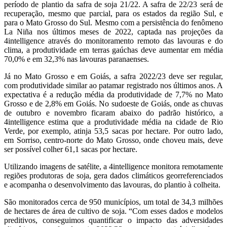
período de plantio da safra de soja 21/22. A safra de 22/23 será de
recuperação, mesmo que parcial, para os estados da região Sul, e
para o Mato Grosso do Sul. Mesmo com a persistência do fenômeno
La Niña nos últimos meses de 2022, captada nas projeções da
4intelligence através do monitoramento remoto das lavouras e do
clima, a produtividade em terras gaúchas deve aumentar em média
70,0% e em 32,3% nas lavouras paranaenses.
Já no Mato Grosso e em Goiás, a safra 2022/23 deve ser regular,
com produtividade similar ao patamar registrado nos últimos anos. A
expectativa é a redução média da produtividade de 7,7% no Mato
Grosso e de 2,8% em Goiás. No sudoeste de Goiás, onde as chuvas
de outubro e novembro ficaram abaixo do padrão histórico, a
4intelligence estima que a produtividade média na cidade de Rio
Verde, por exemplo, atinja 53,5 sacas por hectare. Por outro lado,
em Sorriso, centro-norte do Mato Grosso, onde choveu mais, deve
ser possível colher 61,1 sacas por hectare.
Utilizando imagens de satélite, a 4intelligence monitora remotamente
regiões produtoras de soja, gera dados climáticos georreferenciados
e acompanha o desenvolvimento das lavouras, do plantio à colheita.
São monitorados cerca de 950 municípios, um total de 34,3 milhões
de hectares de área de cultivo de soja. “Com esses dados e modelos
preditivos, conseguimos quantificar o impacto das adversidades