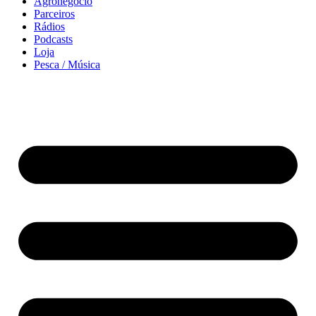
Agronegócio
Parceiros
Rádios
Podcasts
Loja
Pesca / Música