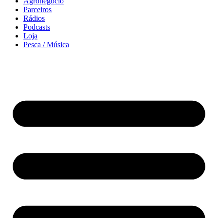
Agronegócio
Parceiros
Rádios
Podcasts
Loja
Pesca / Música