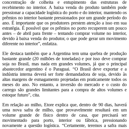
concentração de colheita e entupimento das estruturas de
recebimento no interior. A baixa venda do produto também pode
pressionar a capacidade logística do porto e do interior, mantendo os
prêmios no interior bastante pressionados por um grande período do
ano. É importante que os produtores prestem atenção a isso em sua
estratégia. É possível que os prêmios no porto recuperem um pouco
antes – de abril para frente – tentando comprar volume no interior,
devido à baixa venda do produtor, o que pode gerar um movimento
diferente no interior”, enfatiza.
Ele destaca também que a Argentina tem uma quebra de produção
bastante grande (20 milhões de toneladas) e por isso deve comprar
soja no Brasil, mas nada em grandes volumes, já que o principal
abastecedor argentino é o Paraguai. “O Brasil deve exportar e a
indústria interna deverá ser forte demandadora de soja, devido às
altas margens de esmagamento projetadas em praticamente todos os
meses do ano. No entanto, a inversão do mercado e o custo do
carrego são grandes limitantes para a compra de altos volumes e
estoque futuro”, cita.
Em relação ao milho, Etore explica que, dentro de 90 dias, haverá
uma nova safra de milho, que provavelmente resultará em um
volume grande de físico dentro de casa, que precisará ser
movimentado para porto, interior ou fábrica, pressionando
novamente a questão logística. “Certamente, teremos a safra mais