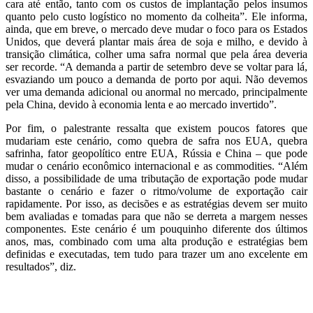
cara até então, tanto com os custos de implantação pelos insumos
quanto pelo custo logístico no momento da colheita”. Ele informa,
ainda, que em breve, o mercado deve mudar o foco para os Estados
Unidos, que deverá plantar mais área de soja e milho, e devido à
transição climática, colher uma safra normal que pela área deveria
ser recorde. “A demanda a partir de setembro deve se voltar para lá,
esvaziando um pouco a demanda de porto por aqui. Não devemos
ver uma demanda adicional ou anormal no mercado, principalmente
pela China, devido à economia lenta e ao mercado invertido”.
Por fim, o palestrante ressalta que existem poucos fatores que
mudariam este cenário, como quebra de safra nos EUA, quebra
safrinha, fator geopolítico entre EUA, Rússia e China – que pode
mudar o cenário econômico internacional e as commodities. “Além
disso, a possibilidade de uma tributação de exportação pode mudar
bastante o cenário e fazer o ritmo/volume de exportação cair
rapidamente. Por isso, as decisões e as estratégias devem ser muito
bem avaliadas e tomadas para que não se derreta a margem nesses
componentes. Este cenário é um pouquinho diferente dos últimos
anos, mas, combinado com uma alta produção e estratégias bem
definidas e executadas, tem tudo para trazer um ano excelente em
resultados”, diz.