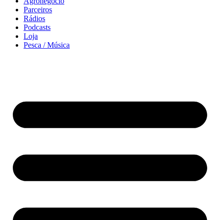
Agronegócio
Parceiros
Rádios
Podcasts
Loja
Pesca / Música