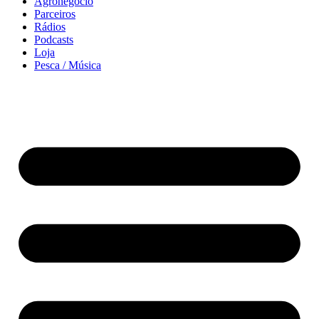
Agronegócio
Parceiros
Rádios
Podcasts
Loja
Pesca / Música