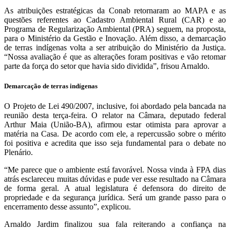
As atribuições estratégicas da Conab retornaram ao MAPA e as
questões referentes ao Cadastro Ambiental Rural (CAR) e ao
Programa de Regularização Ambiental (PRA) seguem, na proposta,
para o Ministério da Gestão e Inovação. Além disso, a demarcação
de terras indígenas volta a ser atribuição do Ministério da Justiça.
“Nossa avaliação é que as alterações foram positivas e vão retomar
parte da força do setor que havia sido dividida”, frisou Arnaldo.
Demarcação de terras indígenas
O Projeto de Lei 490/2007, inclusive, foi abordado pela bancada na
reunião desta terça-feira. O relator na Câmara, deputado federal
Arthur Maia (União-BA), afirmou estar otimista para aprovar a
matéria na Casa. De acordo com ele, a repercussão sobre o mérito
foi positiva e acredita que isso seja fundamental para o debate no
Plenário.
“Me parece que o ambiente está favorável. Nossa vinda à FPA dias
atrás esclareceu muitas dúvidas e pude ver esse resultado na Câmara
de forma geral. A atual legislatura é defensora do direito de
propriedade e da segurança jurídica. Será um grande passo para o
encerramento desse assunto”, explicou.
Arnaldo Jardim finalizou sua fala reiterando a confiança na