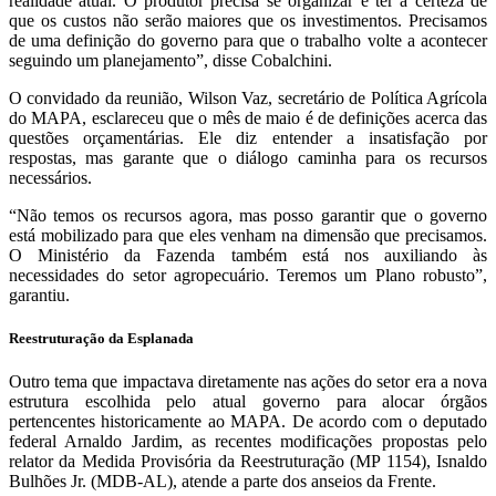
realidade atual. O produtor precisa se organizar e ter a certeza de
que os custos não serão maiores que os investimentos. Precisamos
de uma definição do governo para que o trabalho volte a acontecer
seguindo um planejamento”, disse Cobalchini.
O convidado da reunião, Wilson Vaz, secretário de Política Agrícola
do MAPA, esclareceu que o mês de maio é de definições acerca das
questões orçamentárias. Ele diz entender a insatisfação por
respostas, mas garante que o diálogo caminha para os recursos
necessários.
“Não temos os recursos agora, mas posso garantir que o governo
está mobilizado para que eles venham na dimensão que precisamos.
O Ministério da Fazenda também está nos auxiliando às
necessidades do setor agropecuário. Teremos um Plano robusto”,
garantiu.
Reestruturação da Esplanada
Outro tema que impactava diretamente nas ações do setor era a nova
estrutura escolhida pelo atual governo para alocar órgãos
pertencentes historicamente ao MAPA. De acordo com o deputado
federal Arnaldo Jardim, as recentes modificações propostas pelo
relator da Medida Provisória da Reestruturação (MP 1154), Isnaldo
Bulhões Jr. (MDB-AL), atende a parte dos anseios da Frente.