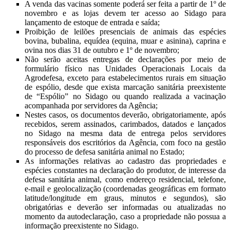
A venda das vacinas somente poderá ser feita a partir de 1º de
novembro e as lojas devem ter acesso ao Sidago para
lançamento de estoque de entrada e saída;
Proibição de leilões presenciais de animais das espécies
bovina, bubalina, equídea (equina, muar e asinina), caprina e
ovina nos dias 31 de outubro e 1º de novembro;
Não serão aceitas entregas de declarações por meio de
formulário físico nas Unidades Operacionais Locais da
Agrodefesa, exceto para estabelecimentos rurais em situação
de espólio, desde que exista marcação sanitária preexistente
de “Espólio” no Sidago ou quando realizada a vacinação
acompanhada por servidores da Agência;
Nestes casos, os documentos deverão, obrigatoriamente, após
recebidos, serem assinados, carimbados, datados e lançados
no Sidago na mesma data de entrega pelos servidores
responsáveis dos escritórios da Agência, com foco na gestão
do processo de defesa sanitária animal no Estado;
As informações relativas ao cadastro das propriedades e
espécies constantes na declaração do produtor, de interesse da
defesa sanitária animal, como endereço residencial, telefone,
e-mail e geolocalização (coordenadas geográficas em formato
latitude/longitude em graus, minutos e segundos), são
obrigatórias e deverão ser informadas ou atualizadas no
momento da autodeclaração, caso a propriedade não possua a
informação preexistente no Sidago.