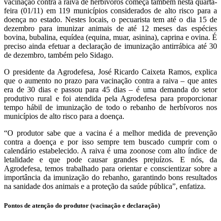
vacinação contra a raiva de herbívoros começa também nesta quarta-
feira (01/11) em 119 municípios considerados de alto risco para a
doença no estado. Nestes locais, o pecuarista tem até o dia 15 de
dezembro para imunizar animais de até 12 meses das espécies
bovina, bubalina, equídea (equina, muar, asinina), caprina e ovina. É
preciso ainda efetuar a declaração de imunização antirrábica até 30
de dezembro, também pelo Sidago.
O presidente da Agrodefesa, José Ricardo Caixeta Ramos, explica
que o aumento no prazo para vacinação contra a raiva – que antes
era de 30 dias e passou para 45 dias – é uma demanda do setor
produtivo rural e foi atendida pela Agrodefesa para proporcionar
tempo hábil de imunização de todo o rebanho de herbívoros nos
municípios de alto risco para a doença.
“O produtor sabe que a vacina é a melhor medida de prevenção
contra a doença e por isso sempre tem buscado cumprir com o
calendário estabelecido. A raiva é uma zoonose com alto índice de
letalidade e que pode causar grandes prejuízos. E nós, da
Agrodefesa, temos trabalhado para orientar e conscientizar sobre a
importância da imunização do rebanho, garantindo bons resultados
na sanidade dos animais e a proteção da saúde pública”, enfatiza.
Pontos de atenção do produtor (vacinação e declaração)