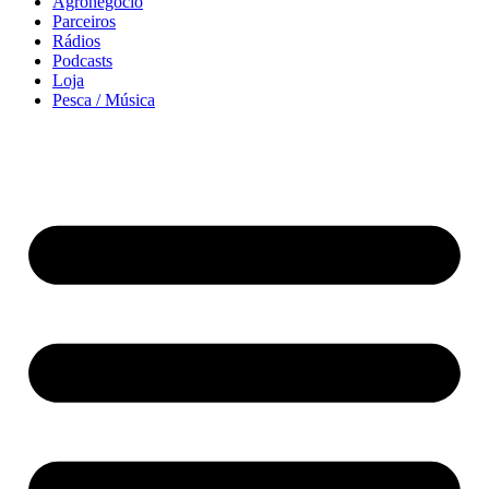
Agronegócio
Parceiros
Rádios
Podcasts
Loja
Pesca / Música