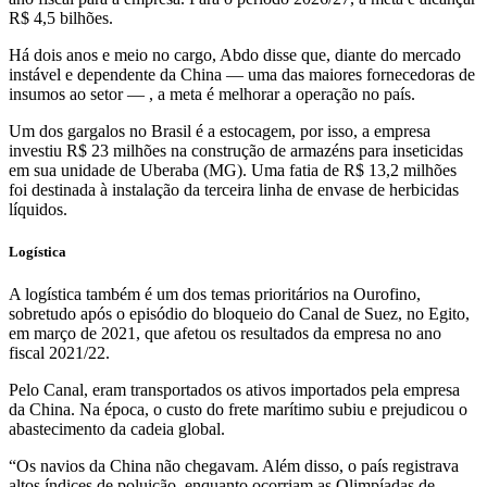
R$ 4,5 bilhões.
Há dois anos e meio no cargo, Abdo disse que, diante do mercado
instável e dependente da China — uma das maiores fornecedoras de
insumos ao setor — , a meta é melhorar a operação no país.
Um dos gargalos no Brasil é a estocagem, por isso, a empresa
investiu R$ 23 milhões na construção de armazéns para inseticidas
em sua unidade de Uberaba (MG). Uma fatia de R$ 13,2 milhões
foi destinada à instalação da terceira linha de envase de herbicidas
líquidos.
Logística
A logística também é um dos temas prioritários na Ourofino,
sobretudo após o episódio do bloqueio do Canal de Suez, no Egito,
em março de 2021, que afetou os resultados da empresa no ano
fiscal 2021/22.
Pelo Canal, eram transportados os ativos importados pela empresa
da China. Na época, o custo do frete marítimo subiu e prejudicou o
abastecimento da cadeia global.
“Os navios da China não chegavam. Além disso, o país registrava
altos índices de poluição, enquanto ocorriam as Olimpíadas de