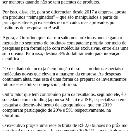
ser menores quando não se tem patentes de produtos.
Por isso, disse ele, para se diferenciar, desde 2017 a empresa aposta
em produtos “reimaginados” – que são manipulados a partir de
princípios ativos já existentes no mercado, mas aprovados por
institutos de pesquisa no Brasil.
Agora, a Ourofino quer dar um salto nos próximos anos e ganhar
mercado no segmento de produtos com patente própria por meio de
pesquisas para formulação com moléculas exclusivas, entre elas uma
sul-coreana. Para isso, destina 3% do faturamento para inovação
científica.
“O resultado de lucro já é em função disso — produtos especiais e
moléculas novas que elevam a margem da empresa. As despesas
continuam altas, mas esta é uma forma de preparar os investimentos
futuros e estabilizar o negócio”, afirmou.
Outro fator que tem contribuído para os resultados, segundo ele, é a
sociedade com a trading japonesa Mitsui e a ISK, especializada em
pesquisa e desenvolvimento de agroquímicos, que em 2019
compraram participação de 20% e 5%, respectivamente, na
Ourofino.
O executivo projeta uma receita bruta de R$ 2,6 bilhões no próximo
ano fiscal para a empresa. Para o período 2026/27, a meta é alcançar