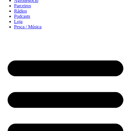
Agronegócio
Parceiros
Rádios
Podcasts
Loja
Pesca / Música