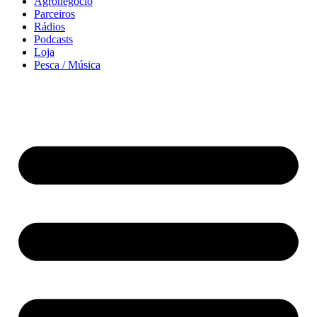
Agronegócio
Parceiros
Rádios
Podcasts
Loja
Pesca / Música