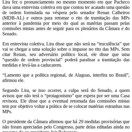
Lira fez o pronunciamento no mesmo momento em que Pacheco
dava uma entrevista coletiva em que contou ter acatado uma questão
de ordem formulada na véspera pelo senador Renan Calheiros
(MDB-AL) e outros para retomar o rito de tramitação das MPs
anterior à pandemia por meio do qual as matérias passam pelas
comissões mistas antes de seguir para os plenários da Câmara e do
Senado.
Em entrevista coletiva, Lira disse que não será na “truculência” que
vai se chegar a uma solução sobre o impasse no rito das MPs. Sem
citar Renan, seu adversário político local, ele disse que uma
“questão de ordem provincial” poderá paralisar a tramitação das
medidas e levá-las a caducarem.
“Lamento que a política regional, de Alagoas, interfira no Brasil”,
afirmou ele.
Segundo Lira, se isso ocorrer, a culpa será do Senado, a quem
avisou que não terá o “protagonismo” que espera por ser uma Casa
revisora. Ele disse que a eventual retomada das comissões mistas
tem por objetivo voltar a prática de se colocar matérias estranhas nas
MPs.
O presidente da Câmara afirmou que há 29 medidas provisórias que
não foram apreciadas pelo Congresso, parte delas editadas ainda no