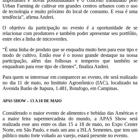
importantes e novas possibilidades é o conceito trabalhado pelo
Urban Farming de cultivar em grandes centros urbanos com o uso
de tecnologia e muito próximo do local de consumo. E essa é uma
tendência”, afirma Andrei.
O objetivo da participação no evento é a oportunidade de se
relacionar com produtores e também poder apresentar seu portfólio,
entre eles a linha de microverdes.
“É uma linha de produto que se enquadra muito bem para esse tipo e
modo de cultivo. Então esse é o nosso grande destaque na nossa
participação, além das folhosas e temperos que também se
enquadram para esse tipo de clientes”, finaliza Andrei.
Para quem se interessar em comparecer ao evento, ele será realizado
no dia 11 de maio, no Instituto Agronômico (IAC), localizado na
Avenida Barão de Itapura, 1.481, Botafogo, em Campinas.
APAS SHOW – 15 A 18 DE MAIO
Considerado o maior evento de alimentos e bebidas das Américas e
a maior feira supermercadista do mundo, a APAS Show será
realizada esse ano entre os dias 15 a 18 de maio, no Expo Center
Norte, em São Paulo, e mais um ano a ISLA Sementes, que tem um
público muito forte voltado ao varejo, estará presente no evento.