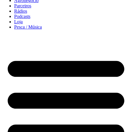
Agronegócio
Parceiros
Rádios
Podcasts
Loja
Pesca / Música