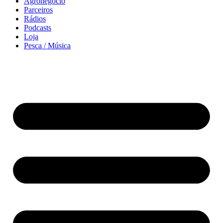
Agronegócio
Parceiros
Rádios
Podcasts
Loja
Pesca / Música