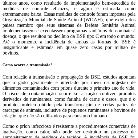
últimos anos, como resultado da implementação bem-sucedida de
medidas de controle eficazes, e agora é estimada como
extremamente baixa. Essas medidas de controle foram impostas pela
Organização Mundial de Saúde Animal (WOAH), que exigiu dos
países membro que seus sistemas de Defesa Sanitária Animal
implementassem e executassem programas sanitários de combate à
doença, o que resultou no declínio da BSE tipo C em todo o mundo.
Até o momento, a incidência de ambas as formas de BSE é
insignificante e estimada em quase zero casos por milhão de
bovinos.
Como ocorre a transmissão?
Com relação à transmissão e propagação da BSE, estudos apontam
que o gado geralmente é infectado por meio da ingestão de
alimentos contaminados com príons durante o primeiro ano de vida.
O risco de contaminação ocorre se a ração contiver produtos
derivados de ruminantes, como farinha de carne e ossos, que é o
produto proteico obtido pela transformação de certas partes de
carcaças de animais, inclusive de pequenos ruminantes e bovinos de
criação, que não são utilizados para consumo humano.
Como o príon infeccioso é resistente a procedimentos comerciais de
inativação, como calor, não pode ser destruído no processo de
aproveitamento de resíduos de tecidos. A incidência de BSE foi