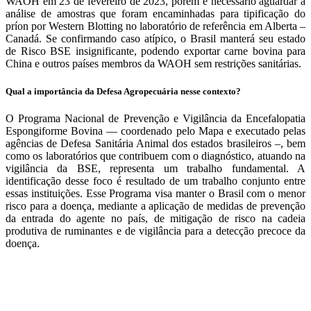
WAOH em 23 de fevereiro de 2023, porém é necessário aguardar a
análise de amostras que foram encaminhadas para tipificação do
príon por Western Blotting no laboratório de referência em Alberta –
Canadá. Se confirmando caso atípico, o Brasil manterá seu estado
de Risco BSE insignificante, podendo exportar carne bovina para
China e outros países membros da WAOH sem restrições sanitárias.
Qual a importância da Defesa Agropecuária nesse contexto?
O Programa Nacional de Prevenção e Vigilância da Encefalopatia
Espongiforme Bovina — coordenado pelo Mapa e executado pelas
agências de Defesa Sanitária Animal dos estados brasileiros –, bem
como os laboratórios que contribuem com o diagnóstico, atuando na
vigilância da BSE, representa um trabalho fundamental. A
identificação desse foco é resultado de um trabalho conjunto entre
essas instituições. Esse Programa visa manter o Brasil com o menor
risco para a doença, mediante a aplicação de medidas de prevenção
da entrada do agente no país, de mitigação de risco na cadeia
produtiva de ruminantes e de vigilância para a detecção precoce da
doença.