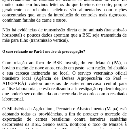
muito maior em bovinos leiteiros do que bovinos de corte, porque
geralmente os rebanhos leiteiros são alimentados com rações
concentradas que, antes da introdução de controles mais rigorosos,
continham farinha de carne e ossos.
Não há evidências de transmissão direta entre animais (transmissão
horizontal) e poucos dados apontam que a BSE seja transmitida de
mãe para filho (transmissão vertical).
O caso relatado no Pará é motivo de preocupação?
Com relação ao foco de BSE investigado em Marabá (PA), o
bovino macho de nove anos, criado em pasto, sem ração, foi abatido
e sua carcaça incinerada no local. O serviço veterinário oficial
brasileiro local (Agência de Defesa Agropecuária do Pará –
ADEPARÁ) coletou amostras de sistema nervoso central para
análise laboratorial, e está realizando a investigação epidemiológica
que poderá ser continuada ou encerrada de acordo com o resultado
laboratorial.
O Ministério da Agricultura, Pecuária e Abastecimento (Mapa) está
adotando todas as providências, a fim de proteger o mercado de
exportação de carnes brasileiras contra barreiras sanitárias
decorrentes da BSE. Sendo assim, notificou o foco de Marabá à