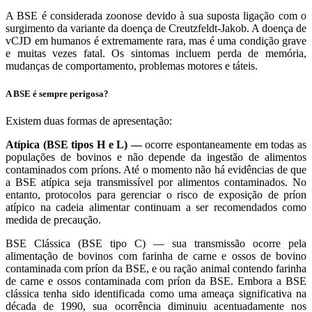
A BSE é considerada zoonose devido à sua suposta ligação com o
surgimento da variante da doença de Creutzfeldt-Jakob. A doença de
vCJD em humanos é extremamente rara, mas é uma condição grave
e muitas vezes fatal. Os sintomas incluem perda de memória,
mudanças de comportamento, problemas motores e táteis.
A BSE é sempre perigosa?
Existem duas formas de apresentação:
Atípica (BSE tipos H e L) —
ocorre espontaneamente em todas as
populações de bovinos e não depende da ingestão de alimentos
contaminados com príons. Até o momento não há evidências de que
a BSE atípica seja transmissível por alimentos contaminados. No
entanto, protocolos para gerenciar o risco de exposição de príon
atípico na cadeia alimentar continuam a ser recomendados como
medida de precaução.
BSE Clássica (BSE tipo C) — sua transmissão ocorre pela
alimentação de bovinos com farinha de carne e ossos de bovino
contaminada com príon da BSE, e ou ração animal contendo farinha
de carne e ossos contaminada com príon da BSE. Embora a BSE
clássica tenha sido identificada como uma ameaça significativa na
década de 1990, sua ocorrência diminuiu acentuadamente nos