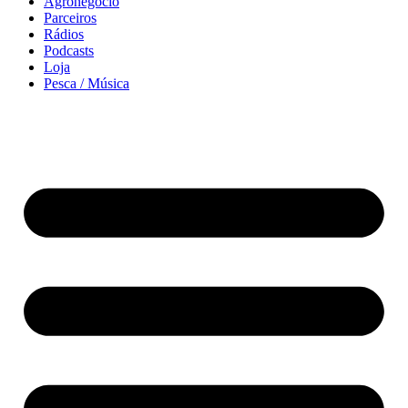
Agronegócio
Parceiros
Rádios
Podcasts
Loja
Pesca / Música