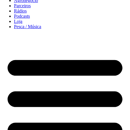
Agronegócio
Parceiros
Rádios
Podcasts
Loja
Pesca / Música