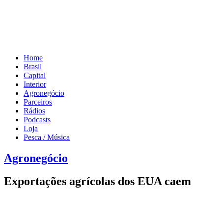
Home
Brasil
Capital
Interior
Agronegócio
Parceiros
Rádios
Podcasts
Loja
Pesca / Música
Agronegócio
Exportações agrícolas dos EUA caem