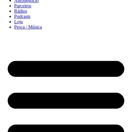
Agronegócio
Parceiros
Rádios
Podcasts
Loja
Pesca / Música