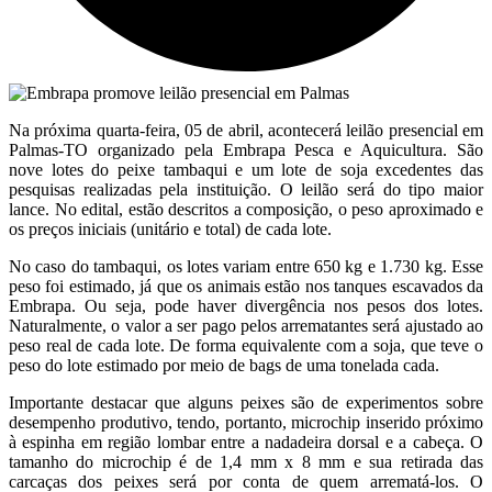
Na próxima quarta-feira, 05 de abril, acontecerá leilão presencial em
Palmas-TO organizado pela Embrapa Pesca e Aquicultura. São
nove lotes do peixe tambaqui e um lote de soja excedentes das
pesquisas realizadas pela instituição. O leilão será do tipo maior
lance. No edital, estão descritos a composição, o peso aproximado e
os preços iniciais (unitário e total) de cada lote.
No caso do tambaqui, os lotes variam entre 650 kg e 1.730 kg. Esse
peso foi estimado, já que os animais estão nos tanques escavados da
Embrapa. Ou seja, pode haver divergência nos pesos dos lotes.
Naturalmente, o valor a ser pago pelos arrematantes será ajustado ao
peso real de cada lote. De forma equivalente com a soja, que teve o
peso do lote estimado por meio de bags de uma tonelada cada.
Importante destacar que alguns peixes são de experimentos sobre
desempenho produtivo, tendo, portanto, microchip inserido próximo
à espinha em região lombar entre a nadadeira dorsal e a cabeça. O
tamanho do microchip é de 1,4 mm x 8 mm e sua retirada das
carcaças dos peixes será por conta de quem arrematá-los. O