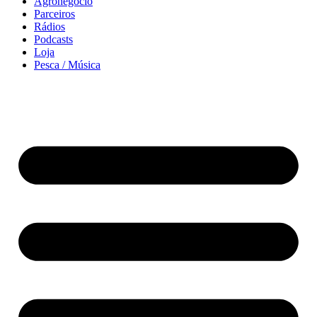
Agronegócio
Parceiros
Rádios
Podcasts
Loja
Pesca / Música