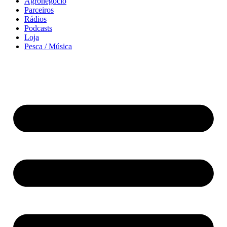
Agronegócio
Parceiros
Rádios
Podcasts
Loja
Pesca / Música