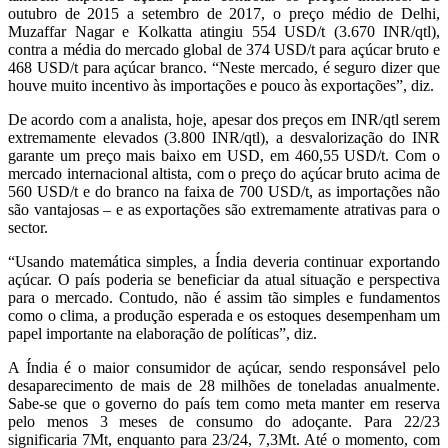
outubro de 2015 a setembro de 2017, o preço médio de Delhi,
Muzaffar Nagar e Kolkatta atingiu 554 USD/t (3.670 INR/qtl),
contra a média do mercado global de 374 USD/t para açúcar bruto e
468 USD/t para açúcar branco. “Neste mercado, é seguro dizer que
houve muito incentivo às importações e pouco às exportações”, diz.
De acordo com a analista, hoje, apesar dos preços em INR/qtl serem
extremamente elevados (3.800 INR/qtl), a desvalorização do INR
garante um preço mais baixo em USD, em 460,55 USD/t. Com o
mercado internacional altista, com o preço do açúcar bruto acima de
560 USD/t e do branco na faixa de 700 USD/t, as importações não
são vantajosas – e as exportações são extremamente atrativas para o
sector.
“Usando matemática simples, a Índia deveria continuar exportando
açúcar. O país poderia se beneficiar da atual situação e perspectiva
para o mercado. Contudo, não é assim tão simples e fundamentos
como o clima, a produção esperada e os estoques desempenham um
papel importante na elaboração de políticas”, diz.
A Índia é o maior consumidor de açúcar, sendo responsável pelo
desaparecimento de mais de 28 milhões de toneladas anualmente.
Sabe-se que o governo do país tem como meta manter em reserva
pelo menos 3 meses de consumo do adoçante. Para 22/23
significaria 7Mt, enquanto para 23/24, 7,3Mt. Até o momento, com