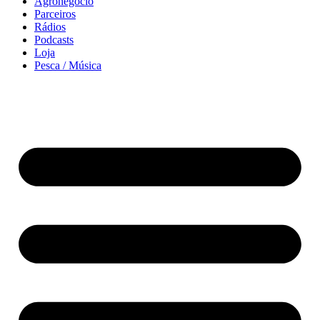
Agronegócio
Parceiros
Rádios
Podcasts
Loja
Pesca / Música