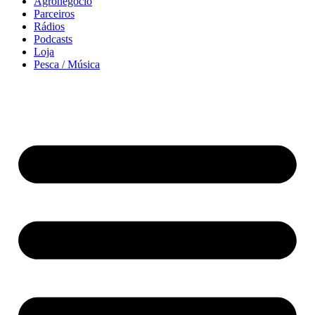
Agronegócio
Parceiros
Rádios
Podcasts
Loja
Pesca / Música