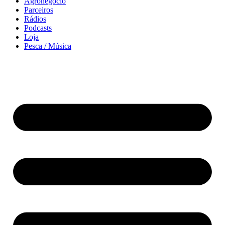
Agronegócio
Parceiros
Rádios
Podcasts
Loja
Pesca / Música