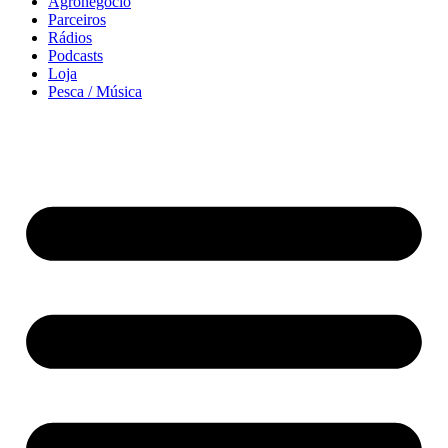
Agronegócio
Parceiros
Rádios
Podcasts
Loja
Pesca / Música